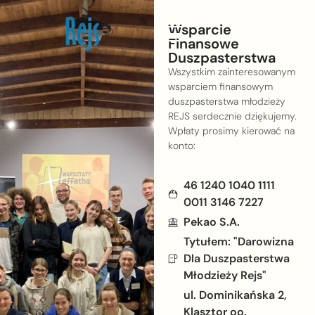
Wsparcie
Finansowe
Duszpasterstwa
Wszystkim zainteresowanym
wsparciem finansowym
duszpasterstwa młodzieży
REJS serdecznie dziękujemy.
Wpłaty prosimy kierować na
konto:
46 1240 1040 1111
0011 3146 7227
Pekao S.A.
Tytułem: "Darowizna
Dla Duszpasterstwa
Młodzieży Rejs"
ul. Dominikańska 2,
Klasztor oo.