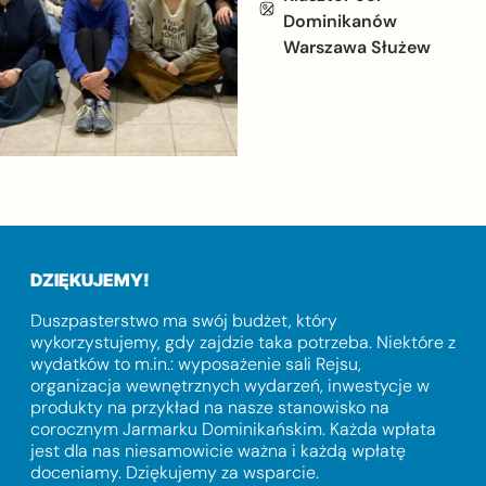
Dominikanów
Warszawa Służew
DZIĘKUJEMY!
Duszpasterstwo ma swój budżet, który
wykorzystujemy, gdy zajdzie taka potrzeba. Niektóre z
wydatków to m.in.: wyposażenie sali Rejsu,
organizacja wewnętrznych wydarzeń, inwestycje w
produkty na przykład na nasze stanowisko na
corocznym Jarmarku Dominikańskim. Każda wpłata
jest dla nas niesamowicie ważna i każdą wpłatę
doceniamy. Dziękujemy za wsparcie.