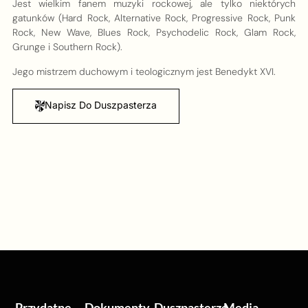
Jest wielkim fanem muzyki rockowej, ale tylko niektórych
gatunków (Hard Rock, Alternative Rock, Progressive Rock, Punk
Rock, New Wave, Blues Rock, Psychodelic Rock, Glam Rock,
Grunge i Southern Rock).
Jego mistrzem duchowym i teologicznym jest Benedykt XVI.
Napisz Do Duszpasterza
Przydatne
Dokumenty
Duszpasterze
Media