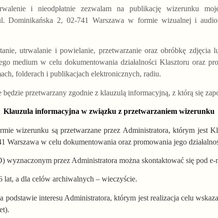
trwalenie i nieodpłatnie zezwalam na publikację wizerunku mo
 ul. Dominikańska 2, 02-741 Warszawa
w
formie wizualnej i aud
anie, utrwalanie i powielanie, przetwarzanie oraz obróbkę zdjęcia
go medium w celu dokumentowania działalności Klasztoru oraz prom
mach, folderach i publikacjach elektronicznych, radiu.
będzie przetwarzany zgodnie z klauzulą informacyjną, z którą się za
Klauzula informacyjna w związku z przetwarzaniem wizerunku
mie wizerunku są przetwarzane przez Administratora, którym jest 
741 Warszawa w celu dokumentowania oraz promowania jego działalnoś
) wyznaczonym przez Administratora można skontaktować się pod e-
 lat, a dla celów archiwalnych – wieczyście.
podstawie interesu Administratora, którym jest realizacja celu wskaza
et).