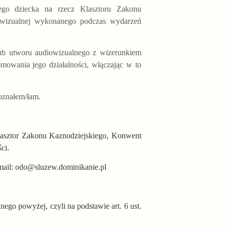
jego dziecka na rzecz Klasztoru Zakonu
iowizualnej wykonanego podczas wydarzeń
 lub utworu audiowizualnego z wizerunkiem
owania jego działalności, włączając w to
poznałem/łam.
Klasztor Zakonu Kaznodziejskiego, Konwent
ci.
mail:
odo@sluzew.dominikanie.pl
nego powyżej, czyli na podstawie art. 6 ust.