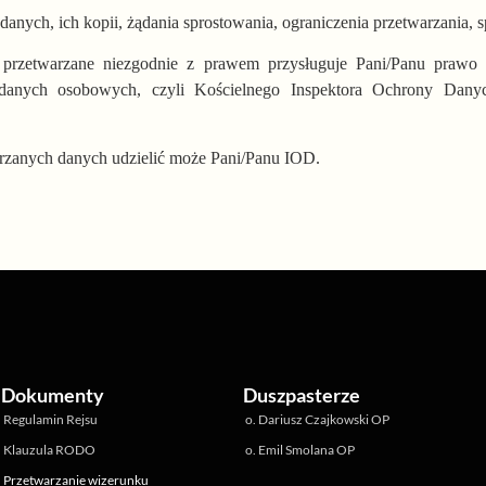
anych, ich kopii, żądania sprostowa­nia, ograniczenia przetwarzania, s
przetwarzane niezgodnie z prawem przysługuje Pani/Panu prawo 
danych osobowych, czyli Kościelnego Inspektora Ochrony Dan
arzanych danych udzielić może Pani/Panu IOD.
Dokumenty
Duszpasterze
Regulamin Rejsu
o. Dariusz Czajkowski OP
Klauzula RODO
o. Emil Smolana OP
Przetwarzanie wizerunku